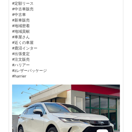
#定額リース
#中古車販売
#中古車
#新車販売
#地域密着
#地域貢献
#車屋さん
#近くの車屋
#鹿沼インター
#出張査定
#注文販売
#ハリアー
#zレザーパッケージ
#harrier