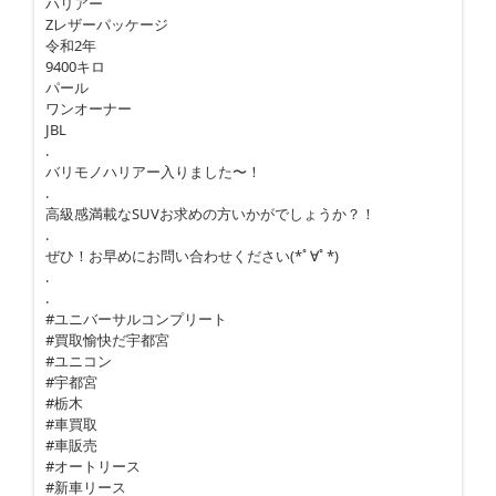
ハリアー
Zレザーパッケージ
令和2年
9400キロ
パール
ワンオーナー
JBL
.
バリモノハリアー入りました〜！
.
高級感満載なSUVお求めの方いかがでしょうか？！
.
ぜひ！お早めにお問い合わせください(*ﾟ∀ﾟ*)
.
.
#ユニバーサルコンプリート
#買取愉快だ宇都宮
#ユニコン
#宇都宮
#栃木
#車買取
#車販売
#オートリース
#新車リース