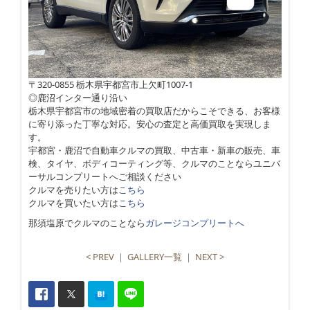
〒320-0855 栃木県宇都宮市上欠町1007-1
◎鹿沼インター通り沿い
栃木県宇都宮市の地域密着の買取店だからこそできる、お客様
に寄り添った丁寧な対応。安心の査定と高価買取を実現しま
す。
宇都宮・鹿沼で自動車クルマの買取、中古車・新車の販売、車
検、タイヤ、ボディコーティング等、クルマのことならユニバ
ーサルコンプリートへご相談ください
クルマを売りたい方は
こちら
クルマを買いたい方は
こちら
那須塩原でクルマのことなら
ガレージコンプリートへ
< PREV
｜
GALLERY一覧
｜
NEXT >