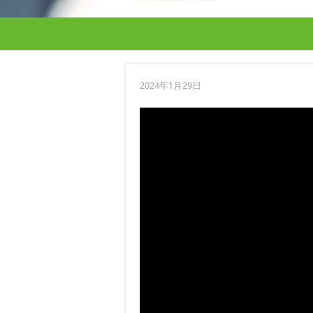
2024年1月29日
動
画
プ
レ
ー
ヤ
ー