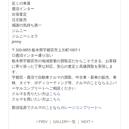
近くの車屋
鹿沼インター
出張査定
注文販売
感謝の気持ち第一
ジムニー
ジムニーシエラ
jimny
〒320-0855 栃木県宇都宮市上欠町1007-1
◎鹿沼インター通り沿い
栃木県宇都宮市の地域密着の買取店だからこそできる、お客様
に寄り添った丁寧な対応。安心の査定と高価買取を実現しま
す。
宇都宮・鹿沼で自動車クルマの買取、中古車・新車の販売、車
検、タイヤ、ボディコーティング等、クルマのことならユニバ
ーサルコンプリートへご相談ください
クルマを売りたい方は
こちら
クルマを買いたい方は
こちら
那須塩原でクルマのことなら
ガレージコンプリートへ
< PREV
｜
GALLERY一覧
｜
NEXT >