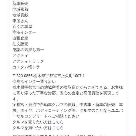
新車販売
地域密着
地域貢献
車屋さん
近くの車屋
鹿沼インター
出張査定
注文販売
感謝の気持ち第一
アクティ
アクティトラック
カスタム軽トラ
〒320-0855 栃木県宇都宮市上欠町1007-1
◎鹿沼インター通り沿い
栃木県宇都宮市の地域密着の買取店だからこそできる、お客様
に寄り添った丁寧な対応。安心の査定と高価買取を実現しま
す。
宇都宮・鹿沼で自動車クルマの買取、中古車・新車の販売、車
検、タイヤ、ボディコーティング等、クルマのことならユニバ
ーサルコンプリートへご相談ください
クルマを売りたい方は
こちら
クルマを買いたい方は
こちら