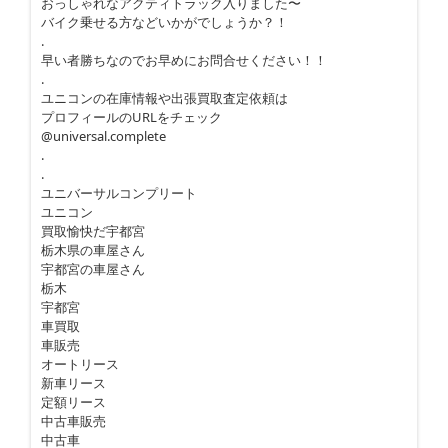
おっしゃれなアクティトラック入りました〜
バイク乗せる方などいかがでしょうか？！
.
早い者勝ちなのでお早めにお問合せください！！
.
ユニコンの在庫情報や出張買取査定依頼は
プロフィールのURLをチェック
@universal.complete
.
.
ユニバーサルコンプリート
ユニコン
買取愉快だ宇都宮
栃木県の車屋さん
宇都宮の車屋さん
栃木
宇都宮
車買取
車販売
オートリース
新車リース
定額リース
中古車販売
中古車