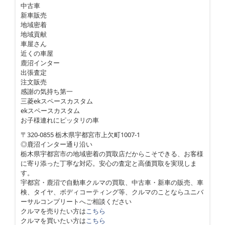
中古車
新車販売
地域密着
地域貢献
車屋さん
近くの車屋
鹿沼インター
出張査定
注文販売
感謝の気持ち第一
三菱ekスペースカスタム
ekスペースカスタム
お子様連れにピッタリの車
〒320-0855 栃木県宇都宮市上欠町1007-1
◎鹿沼インター通り沿い
栃木県宇都宮市の地域密着の買取店だからこそできる、お客様
に寄り添った丁寧な対応。安心の査定と高価買取を実現しま
す。
宇都宮・鹿沼で自動車クルマの買取、中古車・新車の販売、車
検、タイヤ、ボディコーティング等、クルマのことならユニバ
ーサルコンプリートへご相談ください
クルマを売りたい方は
こちら
クルマを買いたい方は
こちら