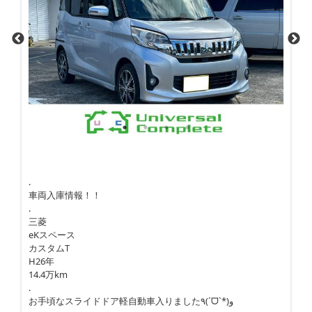
.
車両入庫情報！！
.
三菱
eKスペース
カスタムT
H26年
14.4万km
.
お手頃なスライドドア軽自動車入りました٩(ˊᗜˋ*)و