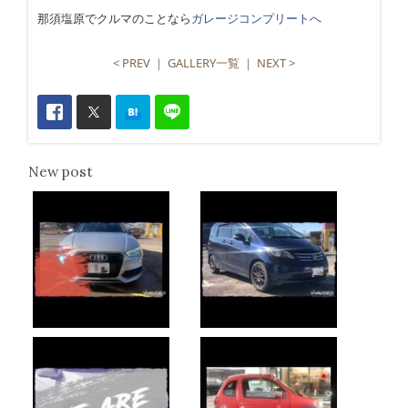
那須塩原でクルマのことなら
ガレージコンプリートへ
< PREV
｜
GALLERY一覧
｜
NEXT >
New post